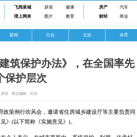
飞阅泉城
辟谣
健康
房产
汽车
理上网来
图片
教育
财经
商业
要闻
社会
文娱
体育
建筑保护办法》，在全国率先
个保护层次
：薛冬
责任编辑：刘克
府政策例行吹风会，邀请省住房城乡建设厅等主要负责同
见》(以下简称《实施意见》)。