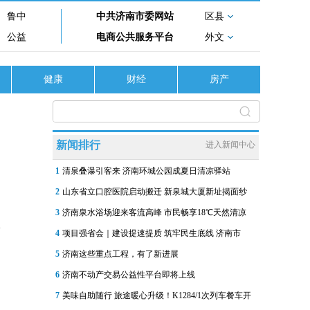
鲁中
中共济南市委网站
区县
公益
电商公共服务平台
外文
健康
财经
房产
新闻排行
进入新闻中心
1
清泉叠瀑引客来 济南环城公园成夏日清凉驿站
2
山东省立口腔医院启动搬迁 新泉城大厦新址揭面纱
3
济南泉水浴场迎来客流高峰 市民畅享18℃天然清凉
4
项目强省会｜建设提速提质 筑牢民生底线 济南市
5
济南这些重点工程，有了新进展
6
济南不动产交易公益性平台即将上线
7
美味自助随行 旅途暖心升级！K1284/1次列车餐车开