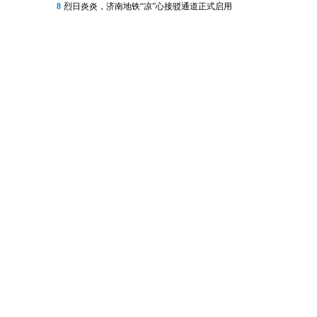
8
烈日炎炎，济南地铁“凉”心接驳通道正式启用