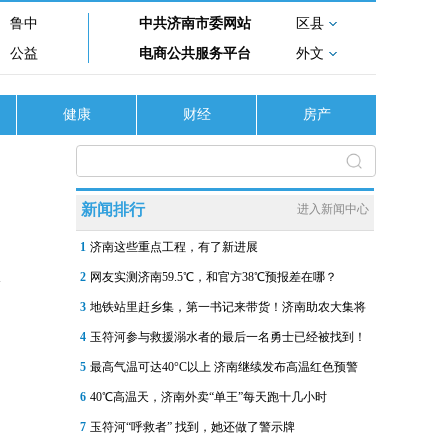
鲁中
中共济南市委网站
区县
公益
电商公共服务平台
外文
健康
财经
房产
新闻排行
进入新闻中心
1
济南这些重点工程，有了新进展
2
网友实测济南59.5℃，和官方38℃预报差在哪？
3
地铁站里赶乡集，第一书记来带货！济南助农大集将
4
玉符河参与救援溺水者的最后一名勇士已经被找到！
5
最高气温可达40°C以上 济南继续发布高温红色预警
6
40℃高温天，济南外卖“单王”每天跑十几小时
7
玉符河“呼救者” 找到，她还做了警示牌