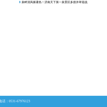
8
泉畔清风驱暑热！济南天下第一泉景区多措并举迎战
欢
0531-67976123