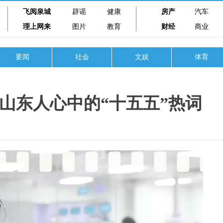
飞阅泉城
辟谣
健康
房产
汽车
理上网来
图片
教育
财经
商业
要闻
社会
文娱
体育
山东人心中的“十五五”热词