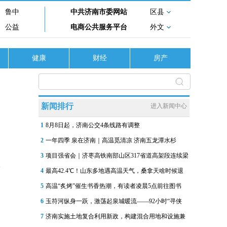
鲁中
中共济南市委网站
区县
公益
电商公共服务平台
外文
健康
财经
房产
新闻排行
进入新闻中心
1
8月8日起，济南公交4条线路有调整
2
一年四季 泉在济南｜高温觅清凉 济南五龙潭水杉
3
项目强省会｜济枣高铁南部山区317省道高架段连续梁
4
最高42.4℃！山东多地遇高温天气，桑拿天啥时候退
5
高温“炙烤”催生书香热潮，有读者凌晨5点前往图书
6
玉符河纵身一跃，激荡起泉城暖流——92小时“寻侠
7
济南实施土地复合利用新政，构建混合用地和设施兼