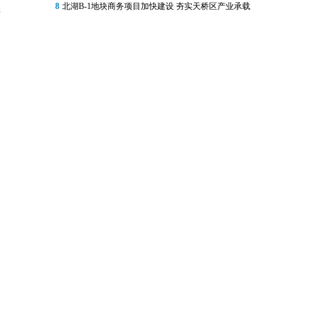
8
北湖B-1地块商务项目加快建设 夯实天桥区产业承载
进