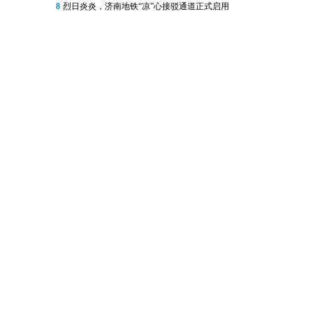
8
烈日炎炎，济南地铁“凉”心接驳通道正式启用
校