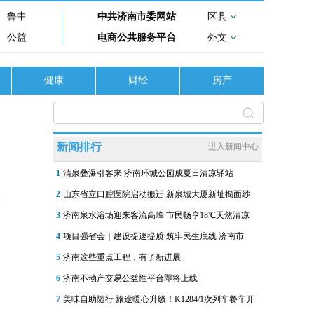
鲁中
中共济南市委网站
区县
公益
电商公共服务平台
外文
健康
财经
房产
新闻排行
进入新闻中心
1
清泉叠瀑引客来 济南环城公园成夏日清凉驿站
2
山东省立口腔医院启动搬迁 新泉城大厦新址揭面纱
3
济南泉水浴场迎来客流高峰 市民畅享18℃天然清凉
4
项目强省会｜建设提速提质 筑牢民生底线 济南市
5
济南这些重点工程，有了新进展
6
济南不动产交易公益性平台即将上线
7
美味自助随行 旅途暖心升级！K1284/1次列车餐车开