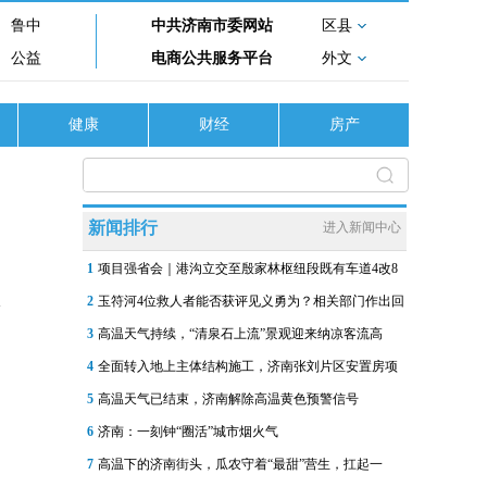
鲁中
中共济南市委网站
区县
公益
电商公共服务平台
外文
健康
财经
房产
新闻排行
进入新闻中心
1
项目强省会｜港沟立交至殷家林枢纽段既有车道4改8
2
玉符河4位救人者能否获评见义勇为？相关部门作出回
3
高温天气持续，“清泉石上流”景观迎来纳凉客流高
4
全面转入地上主体结构施工，济南张刘片区安置房项
5
高温天气已结束，济南解除高温黄色预警信号
6
济南：一刻钟“圈活”城市烟火气
7
高温下的济南街头，瓜农守着“最甜”营生，扛起一