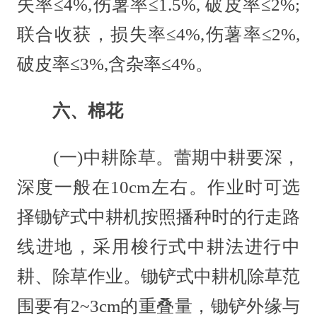
失率≤4%,伤薯率≤1.5%, 破皮率≤2%;
联合收获，损失率≤4%,伤薯率≤2%,
破皮率≤3%,含杂率≤4%。
六、棉花
(一)中耕除草。蕾期中耕要深，
深度一般在10cm左右。作业时可选
择锄铲式中耕机按照播种时的行走路
线进地，采用梭行式中耕法进行中
耕、除草作业。锄铲式中耕机除草范
围要有2~3cm的重叠量，锄铲外缘与