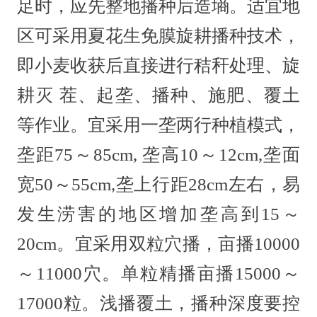
足时，应先整地播种后造墒。适宜地
区可采用夏花生免膜旋耕播种技术，
即小麦收获后直接进行秸秆处理、旋
耕灭 茬、起垄、播种、施肥、覆土
等作业。宜采用一垄两行种植模式，
垄距75～85cm, 垄高10～12cm,垄面
宽50～55cm,垄上行距28cm左右，易
发生涝害的地区增加垄高到15～
20cm。宜采用双粒穴播，亩播10000
～11000穴。单粒精播亩播15000～
17000粒。浅播覆土，播种深度要控