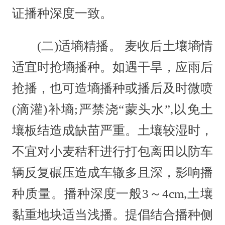
证播种深度一致。
(二)适墒精播。 麦收后土壤墒情
适宜时抢墒播种。如遇干旱，应雨后
抢播，也可造墒播种或播后及时微喷
(滴灌)补墒;严禁浇“蒙头水”,以免土
壤板结造成缺苗严重。土壤较湿时，
不宜对小麦秸秆进行打包离田以防车
辆反复碾压造成车辙多且深，影响播
种质量。播种深度一般3～4cm,土壤
黏重地块适当浅播。提倡结合播种侧