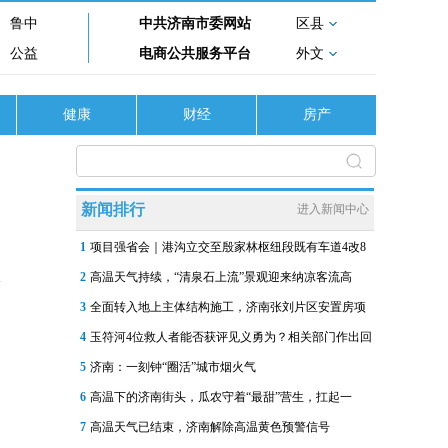
鲁中
中共济南市委网站
区县
公益
电商公共服务平台
外文
健康
财经
房产
新闻排行
进入新闻中心
1
项目强省会｜港沟立交至殷家林枢纽段既有车道4改8
2
高温天气持续，“清泉石上流”景观迎来纳凉客流高
3
全面转入地上主体结构施工，济南张刘片区安置房项
4
玉符河4位救人者能否获评见义勇为？相关部门作出回
5
济南：一刻钟“圈活”城市烟火气
6
高温下的济南街头，瓜农守着“最甜”营生，扛起一
7
高温天气已结束，济南解除高温黄色预警信号