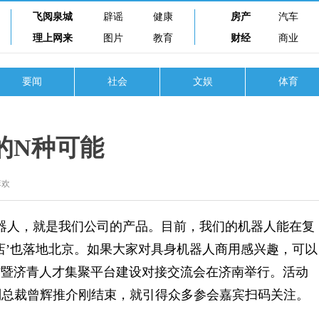
飞阅泉城
辟谣
健康
房产
汽车
理上网来
图片
教育
财经
商业
要闻
社会
文娱
体育
”的N种可能
李欢
器人，就是我们公司的产品。目前，我们的机器人能在复
店’也落地北京。如果大家对具身机器人商用感兴趣，可以
合作暨济青人才集聚平台建设对接交流会在济南举行。活动
副总裁曾辉推介刚结束，就引得众多参会嘉宾扫码关注。