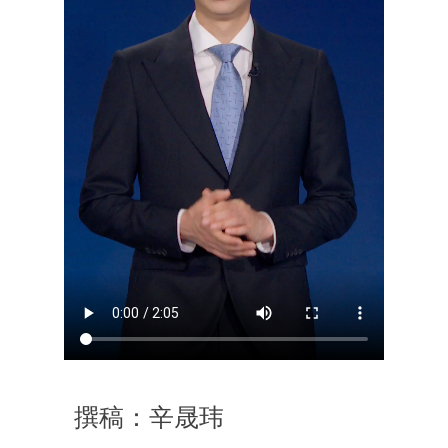
撰稿：辛晟玮