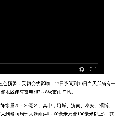
蓝色预警：受切变线影响，17日夜间到19日白天我省有一
部地区伴有雷电和7～8级雷雨阵风。
降水量20～30毫米。其中，聊城、济南、泰安、淄博、
暴雨局部大暴雨(40～60毫米局部100毫米以上)，其