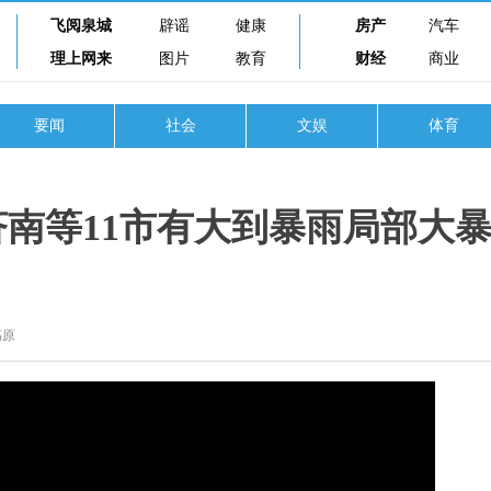
飞阅泉城
辟谣
健康
房产
汽车
理上网来
图片
教育
财经
商业
要闻
社会
文娱
体育
济南等11市有大到暴雨局部大
高原