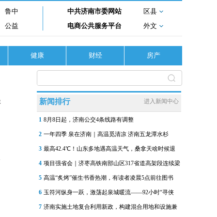
鲁中
中共济南市委网站
区县
公益
电商公共服务平台
外文
健康
财经
房产
暴
新闻排行
进入新闻中心
1
8月8日起，济南公交4条线路有调整
2
一年四季 泉在济南｜高温觅清凉 济南五龙潭水杉
3
最高42.4℃！山东多地遇高温天气，桑拿天啥时候退
4
项目强省会｜济枣高铁南部山区317省道高架段连续梁
5
高温“炙烤”催生书香热潮，有读者凌晨5点前往图书
6
玉符河纵身一跃，激荡起泉城暖流——92小时“寻侠
7
济南实施土地复合利用新政，构建混合用地和设施兼