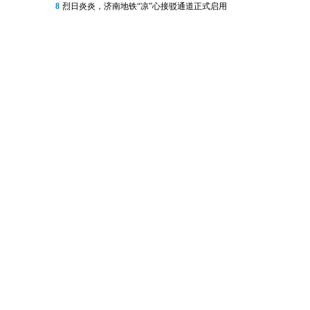
8
烈日炎炎，济南地铁“凉”心接驳通道正式启用