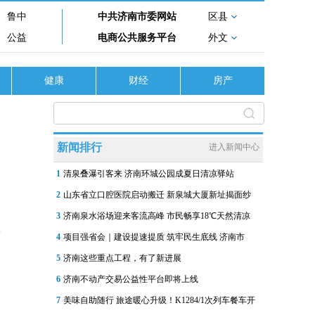
鲁中
中共济南市委网站
区县
公益
电商公共服务平台
外文
健康
财经
房产
新闻排行
进入新闻中心
1
清泉叠瀑引客来 济南环城公园成夏日清凉驿站
2
山东省立口腔医院启动搬迁 新泉城大厦新址揭面纱
3
济南泉水浴场迎来客流高峰 市民畅享18℃天然清凉
4
项目强省会｜建设提速提质 筑牢民生底线 济南市
5
济南这些重点工程，有了新进展
6
济南不动产交易公益性平台即将上线
7
美味自助随行 旅途暖心升级！K1284/1次列车餐车开