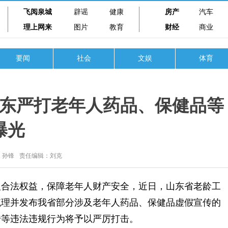
飞阅泉城
辟谣
健康
房产
汽车
理上网来
图片
教育
财经
商业
要闻
社会
文娱
体育
山东严打老年人药品、保健品等
曝光
：孙锋
责任编辑：刘克
合法权益，保障老年人财产安全，近日，山东省老龄工
梳理并发布我省部分涉及老年人药品、保健品虚假宣传的
传等违法违规行为将予以严厉打击。