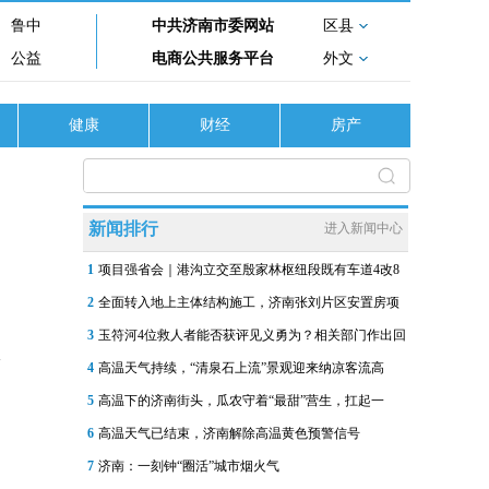
鲁中
中共济南市委网站
区县
公益
电商公共服务平台
外文
健康
财经
房产
新闻排行
进入新闻中心
1
项目强省会｜港沟立交至殷家林枢纽段既有车道4改8
2
全面转入地上主体结构施工，济南张刘片区安置房项
3
玉符河4位救人者能否获评见义勇为？相关部门作出回
4
高温天气持续，“清泉石上流”景观迎来纳凉客流高
5
高温下的济南街头，瓜农守着“最甜”营生，扛起一
6
高温天气已结束，济南解除高温黄色预警信号
7
济南：一刻钟“圈活”城市烟火气