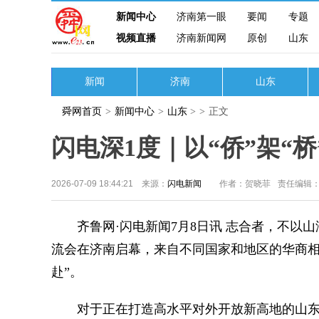
新闻中心
济南第一眼
要闻
专题
视频直播
济南新闻网
原创
山东
新闻
济南
山东
舜网首页
>
新闻中心
>
山东
>
>
正文
闪电深1度｜以“侨”架“
2026-07-09 18:44:21 来源：
闪电新闻
作者：贺晓菲
责任编辑
齐鲁网·闪电新闻7月8日讯 志合者，不以山海为
流会在济南启幕，来自不同国家和地区的华商相
赴”。
对于正在打造高水平对外开放新高地的山东而