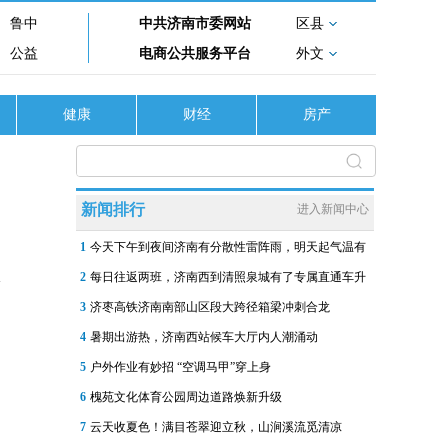
鲁中
中共济南市委网站
区县
公益
电商公共服务平台
外文
健康
财经
房产
新闻排行
进入新闻中心
1
今天下午到夜间济南有分散性雷阵雨，明天起气温有
2
每日往返两班，济南西到清照泉城有了专属直通车升
3
济枣高铁济南南部山区段大跨径箱梁冲刺合龙
4
暑期出游热，济南西站候车大厅内人潮涌动
5
户外作业有妙招 “空调马甲”穿上身
6
槐苑文化体育公园周边道路焕新升级
7
云天收夏色！满目苍翠迎立秋，山涧溪流觅清凉