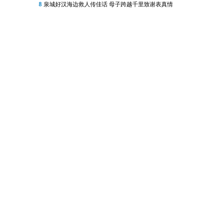
8
泉城好汉海边救人传佳话 母子跨越千里致谢表真情