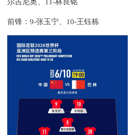
尔吉尼奥、11-林良铭
前锋：9-张玉宁、10-王钰栋