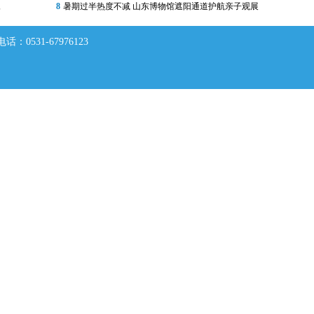
敏
8
暑期过半热度不减 山东博物馆遮阳通道护航亲子观展
0531-67976123