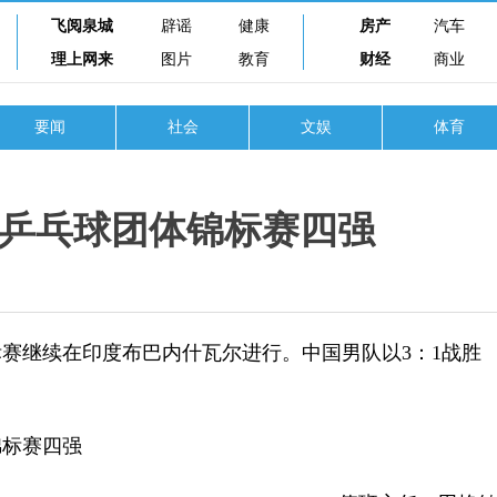
飞阅泉城
辟谣
健康
房产
汽车
理上网来
图片
教育
财经
商业
要闻
社会
文娱
体育
洲乒乓球团体锦标赛四强
标赛继续在印度布巴内什瓦尔进行。中国男队以3：1战胜
锦标赛四强