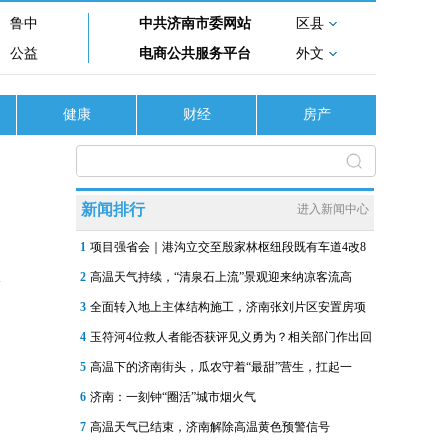
鲁中
中共济南市委网站
区县
公益
电商公共服务平台
外文
健康
财经
房产
新闻排行
进入新闻中心
1
项目强省会｜港沟立交至殷家林枢纽段既有车道4改8
2
高温天气持续，“清泉石上流”景观迎来纳凉客流高
3
全面转入地上主体结构施工，济南张刘片区安置房项
4
玉符河4位救人者能否获评见义勇为？相关部门作出回
5
高温下的济南街头，瓜农守着“最甜”营生，扛起一
6
济南：一刻钟“圈活”城市烟火气
7
高温天气已结束，济南解除高温黄色预警信号