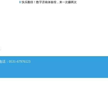
8
快乐翻倍！数字济南体验馆，来一次赚两次
克
0531-67976123