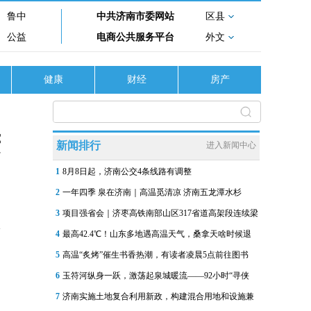
鲁中
中共济南市委网站
区县
公益
电商公共服务平台
外文
健康
财经
房产
庆
新闻排行
进入新闻中心
1
8月8日起，济南公交4条线路有调整
2
一年四季 泉在济南｜高温觅清凉 济南五龙潭水杉
3
项目强省会｜济枣高铁南部山区317省道高架段连续梁
4
最高42.4℃！山东多地遇高温天气，桑拿天啥时候退
5
高温“炙烤”催生书香热潮，有读者凌晨5点前往图书
6
玉符河纵身一跃，激荡起泉城暖流——92小时“寻侠
7
济南实施土地复合利用新政，构建混合用地和设施兼