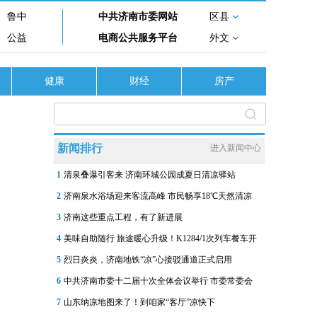
鲁中
中共济南市委网站
区县
公益
电商公共服务平台
外文
健康
财经
房产
新闻排行
进入新闻中心
1
清泉叠瀑引客来 济南环城公园成夏日清凉驿站
2
济南泉水浴场迎来客流高峰 市民畅享18℃天然清凉
3
济南这些重点工程，有了新进展
4
美味自助随行 旅途暖心升级！K1284/1次列车餐车开
5
烈日炎炎，济南地铁“凉”心接驳通道正式启用
6
中共济南市委十二届十次全体会议举行 市委常委会
7
山东纳凉地图来了！到咱家“客厅”凉快下