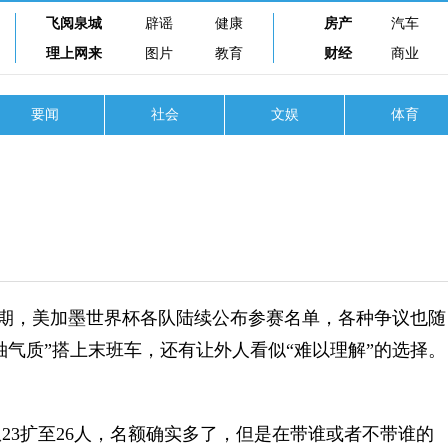
飞阅泉城
辟谣
健康
房产
汽车
理上网来
图片
教育
财经
商业
要闻
社会
文娱
体育
期，美加墨世界杯各队陆续公布参赛名单，各种争议也随
袖气质”搭上末班车，还有让外人看似“难以理解”的选择。
23扩至26人，名额确实多了，但是在带谁或者不带谁的