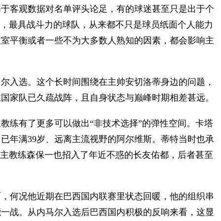
基于客观数据对名单评头论足，有的球迷甚至只是出于个
是，最具战斗力的球队，从来都不只是球员纸面个人能力
衣室平衡或者一些不为大多数人熟知的因素，都会影响主
尔入选。这个长时间围绕在主帅安切洛蒂身边的问题，
在国家队已久疏战阵，且自身状态与巅峰时期相差甚远。
教练有了更多可以做出“非技术选择”的弹性空间。卡塔
已年满39岁、远离主流视野的阿尔维斯。蒂特当时也承
队主教练森保一也招入了年近不惑的长友佑都，后者甚至
，何况他近期在巴西国内联赛里状态回暖，他的组织串
能一战。从内马尔入选后巴西国内积极的反响来看，这显