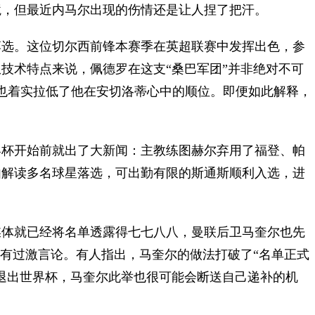
境，但最近内马尔出现的伤情还是让人捏了把汗。
选。这位切尔西前锋本赛季在英超联赛中发挥出色，参
技术特点来说，佩德罗在这支“桑巴军团”并非绝对不可
现也着实拉低了他在安切洛蒂心中的顺位。即便如此解释，
。
杯开始前就出了大新闻：主教练图赫尔弃用了福登、帕
由解读多名球星落选，可出勤有限的斯通斯顺利入选，进
体就已经将名单透露得七七八八，曼联后卫马奎尔也先
是有过激言论。有人指出，马奎尔的做法打破了“名单正式
退出世界杯，马奎尔此举也很可能会断送自己递补的机