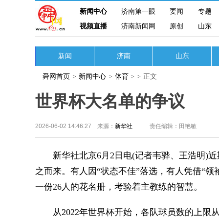
新闻中心
济南第一眼
要闻
专题
视频直播
济南新闻网
原创
山东
新闻
济南
山东
舜网首页
>
新闻中心
>
体育
>
>
正文
世界杯大名单的争议
2026-06-02 14:46:27 来源：
新华社
责任编辑：田艳敏
新华社北京6月2日电(记者韦骅、王浩明)近
之而来。有人因“状态不佳”落选，有人凭借“领
一份26人的花名册，考验着主教练的智慧。
从2022年世界杯开始，各队球员数的上限从