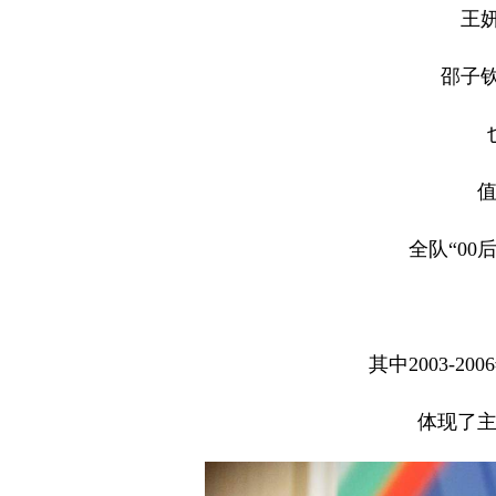
王妍
邵子钦
全队“00
其中2003-2
体现了