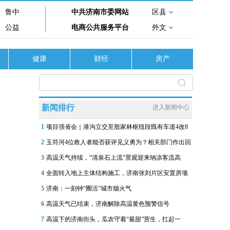
鲁中
中共济南市委网站
区县
公益
电商公共服务平台
外文
健康
财经
房产
新闻排行
进入新闻中心
1
项目强省会｜港沟立交至殷家林枢纽段既有车道4改8
2
玉符河4位救人者能否获评见义勇为？相关部门作出回
3
高温天气持续，“清泉石上流”景观迎来纳凉客流高
4
全面转入地上主体结构施工，济南张刘片区安置房项
5
济南：一刻钟“圈活”城市烟火气
6
高温天气已结束，济南解除高温黄色预警信号
7
高温下的济南街头，瓜农守着“最甜”营生，扛起一