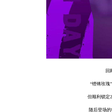
回
“铿锵玫瑰
但顺利锁定2
随后登场的U