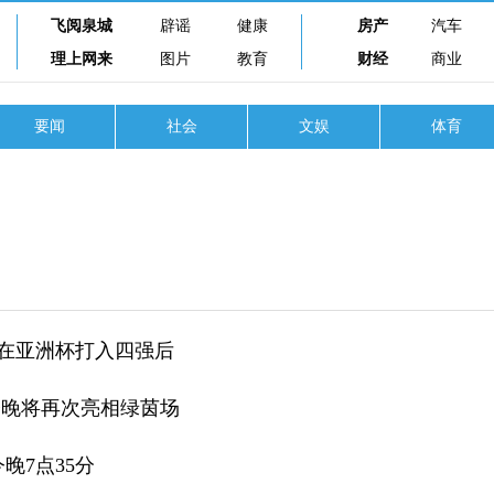
飞阅泉城
辟谣
健康
房产
汽车
理上网来
图片
教育
财经
商业
要闻
社会
文娱
体育
月在亚洲杯打入四强后
今晚将再次亮相绿茵场
今晚7点35分