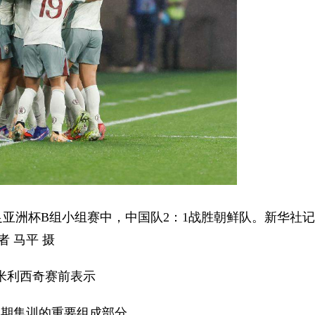
足亚洲杯B组小组赛中，中国队2：1战胜朝鲜队。新华社记
者 马平 摄
米利西奇赛前表示
本期集训的重要组成部分