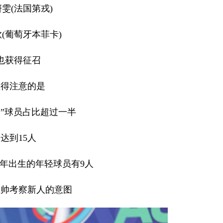
雯(法国第戎)
(葡萄牙本菲卡)
也获得征召
值得注意的是
后”球员占比超过一半
达到15人
006年出生的年轻球员有9人
主帅考察新人的意图