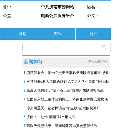
鲁中
中共济南市委网站
区县
公益
电商公共服务平台
外文
健康
财经
房产
新闻排行
进入新闻中心
1
项目强省会｜港沟立交至殷家林枢纽段既有车道4改8
2
玉符河4位救人者能否获评见义勇为？相关部门作出回
3
高温天气持续，“清泉石上流”景观迎来纳凉客流高
4
全面转入地上主体结构施工，济南张刘片区安置房项
5
冰火两重天！记者探访济南“立秋”前后的制冰厂
6
济南：一刻钟“圈活”城市烟火气
7
高温天气已结束，济南解除高温黄色预警信号