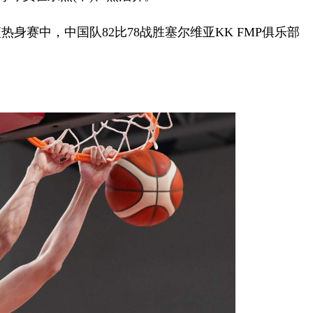
身赛中，中国队82比78战胜塞尔维亚KK FMP俱乐部