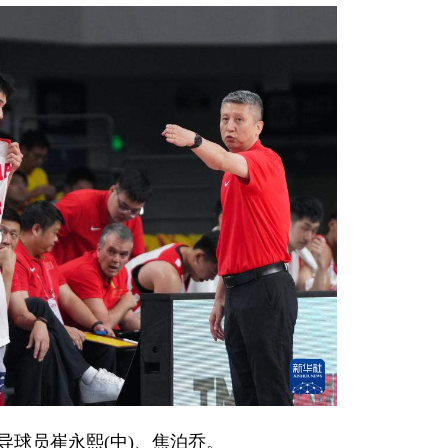
导球员崔永熙(中)、焦泊乔。