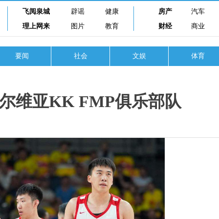
飞阅泉城
辟谣
健康
房产
汽车
理上网来
图片
教育
财经
商业
要闻
社会
文娱
体育
维亚KK FMP俱乐部队