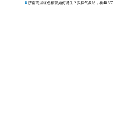
8
济南高温红色预警如何诞生？实探气象站，看40.3℃