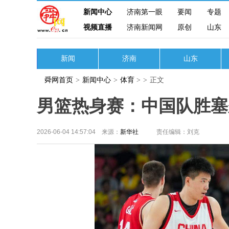
新闻中心
济南第一眼
要闻
专题
视频直播
济南新闻网
原创
山东
新闻
济南
山东
舜网首页
>
新闻中心
>
体育
>
>
正文
男篮热身赛：中国队胜塞尔
2026-06-04 14:57:04 来源：
新华社
责任编辑：刘克