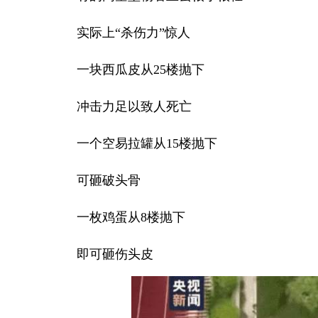
实际上“杀伤力”惊人
一块西瓜皮从25楼抛下
冲击力足以致人死亡
一个空易拉罐从15楼抛下
可砸破头骨
一枚鸡蛋从8楼抛下
即可砸伤头皮