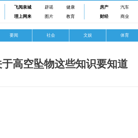
飞阅泉城
辟谣
健康
房产
汽车
理上网来
图片
教育
财经
商业
要闻
社会
文娱
体育
关于高空坠物这些知识要知道