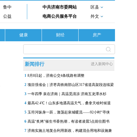
鲁中
中共济南市委网站
区县
公益
电商公共服务平台
外文
健康
财经
房产
新闻排行
进入新闻中心
1
8月8日起，济南公交4条线路有调整
2
项目强省会｜济枣高铁南部山区317省道高架段连续梁
3
一年四季 泉在济南｜高温觅清凉 济南五龙潭水杉
4
最高42.4℃！山东多地遇高温天气，桑拿天啥时候退
5
玉符河纵身一跃，激荡起泉城暖流——92小时“寻侠
6
高温“炙烤”催生书香热潮，有读者凌晨5点前往图书
7
济南实施土地复合利用新政，构建混合用地和设施兼