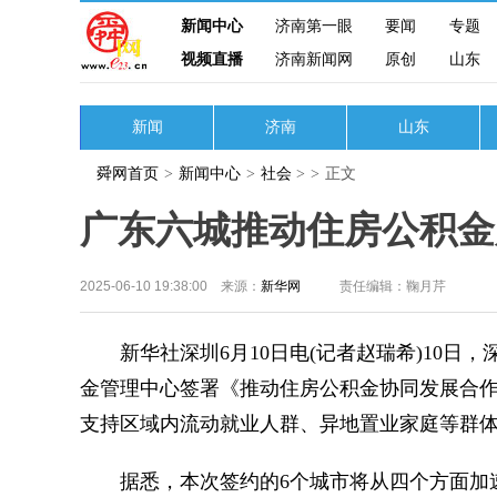
新闻中心
济南第一眼
要闻
专题
视频直播
济南新闻网
原创
山东
新闻
济南
山东
舜网首页
>
新闻中心
>
社会
>
>
正文
广东六城推动住房公积金
2025-06-10 19:38:00 来源：
新华网
责任编辑：鞠月芹
新华社深圳6月10日电(记者赵瑞希)10日
金管理中心签署《推动住房公积金协同发展合作
支持区域内流动就业人群、异地置业家庭等群
据悉，本次签约的6个城市将从四个方面加速