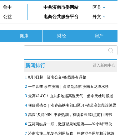
鲁中
中共济南市委网站
区县
公益
电商公共服务平台
外文
健康
财经
房产
新闻排行
进入新闻中心
1
8月8日起，济南公交4条线路有调整
2
一年四季 泉在济南｜高温觅清凉 济南五龙潭水杉
3
最高42.4℃！山东多地遇高温天气，桑拿天啥时候退
4
项目强省会｜济枣高铁南部山区317省道高架段连续梁
5
高温“炙烤”催生书香热潮，有读者凌晨5点前往图书
6
玉符河纵身一跃，激荡起泉城暖流——92小时“寻侠
7
济南实施土地复合利用新政，构建混合用地和设施兼