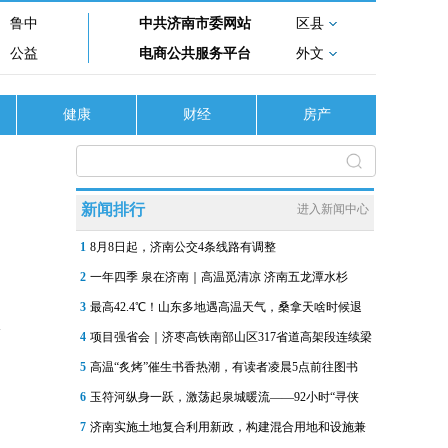
鲁中
中共济南市委网站
区县
公益
电商公共服务平台
外文
健康
财经
房产
新闻排行
进入新闻中心
1
8月8日起，济南公交4条线路有调整
2
一年四季 泉在济南｜高温觅清凉 济南五龙潭水杉
3
最高42.4℃！山东多地遇高温天气，桑拿天啥时候退
4
项目强省会｜济枣高铁南部山区317省道高架段连续梁
5
高温“炙烤”催生书香热潮，有读者凌晨5点前往图书
6
玉符河纵身一跃，激荡起泉城暖流——92小时“寻侠
7
济南实施土地复合利用新政，构建混合用地和设施兼