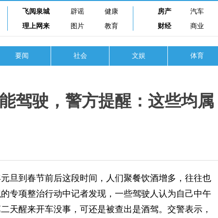
飞阅泉城
辟谣
健康
房产
汽车
理上网来
图片
教育
财经
商业
要闻
社会
文娱
体育
能驾驶，警方提醒：这些均属
元旦到春节前后这段时间，人们聚餐饮酒增多，往往也
织的专项整治行动中记者发现，一些驾驶人认为自己中午
第二天醒来开车没事，可还是被查出是酒驾。交警表示，