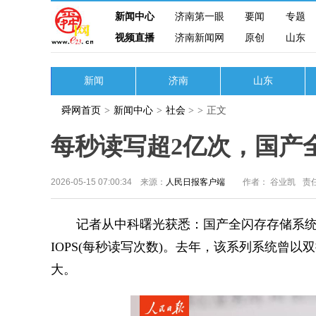
新闻中心
济南第一眼
要闻
专题
视频直播
济南新闻网
原创
山东
新闻
济南
山东
舜网首页
>
新闻中心
>
社会
>
>
正文
每秒读写超2亿次，国产
2026-05-15 07:00:34 来源：
人民日报客户端
作者： 谷业凯
责
记者从中科曙光获悉：国产全闪存存储系统Flash
IOPS(每秒读写次数)。去年，该系列系统曾以
大。