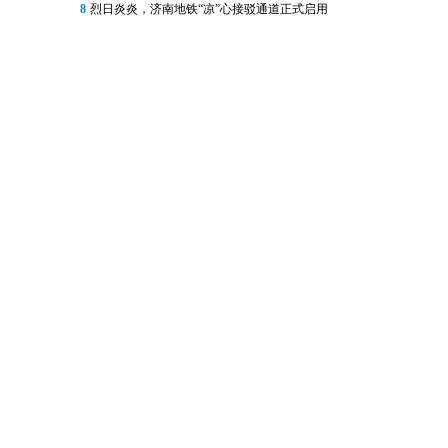
8
烈日炎炎，济南地铁“凉”心接驳通道正式启用