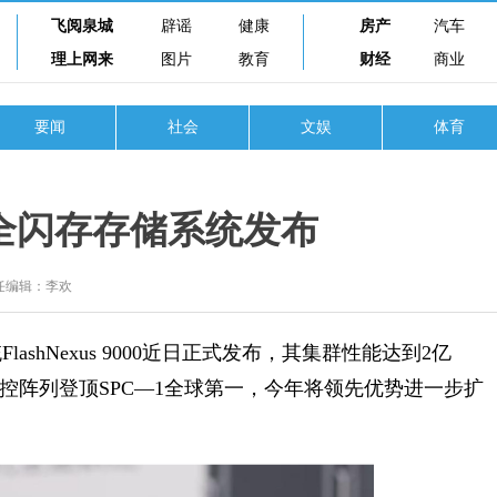
飞阅泉城
辟谣
健康
房产
汽车
理上网来
图片
教育
财经
商业
要闻
社会
文娱
体育
全闪存存储系统发布
任编辑：李欢
Nexus 9000近日正式发布，其集群性能达到2亿
双控阵列登顶SPC—1全球第一，今年将领先优势进一步扩