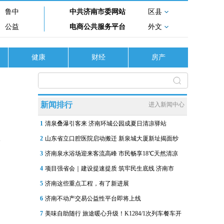
鲁中
中共济南市委网站
区县
公益
电商公共服务平台
外文
健康
财经
房产
新闻排行
进入新闻中心
1
清泉叠瀑引客来 济南环城公园成夏日清凉驿站
2
山东省立口腔医院启动搬迁 新泉城大厦新址揭面纱
3
济南泉水浴场迎来客流高峰 市民畅享18℃天然清凉
4
项目强省会｜建设提速提质 筑牢民生底线 济南市
5
济南这些重点工程，有了新进展
6
济南不动产交易公益性平台即将上线
7
美味自助随行 旅途暖心升级！K1284/1次列车餐车开