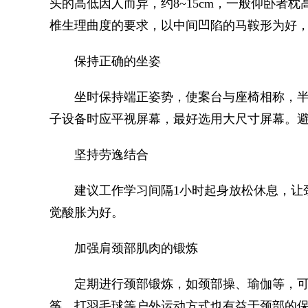
头的高低因人而异，约8~15cm，一般仰卧者
椎生理曲度的要求，以中间凹陷的马鞍形为好
保持正确的坐姿
坐时保持端正姿势，使案台与座椅相称，半
子设备时应平视屏幕，最好选用大尺寸屏幕。
坚持劳逸结合
建议工作学习间隔1小时起身放松休息，让颈
觉酸胀为好。
加强肩颈部肌肉的锻炼
定期进行颈部锻炼，如颈部操、瑜伽等，可
筝、打羽毛球等户外运动方式也有益于颈部的