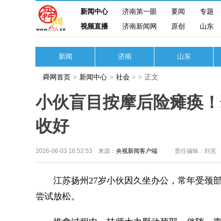
新闻中心
济南第一眼
要闻
专题
视频直播
济南新闻网
原创
山东
新闻
济南
山东
舜网首页
>
新闻中心
>
社会
>
>
正文
小伙盲目按摩后险瘫痪！
收好
2026-06-03 16:52:53 来源：
央视新闻客户端
责任编辑：刘克
江苏扬州27岁小伙因久坐办公，常年受颈部
尝试放松。