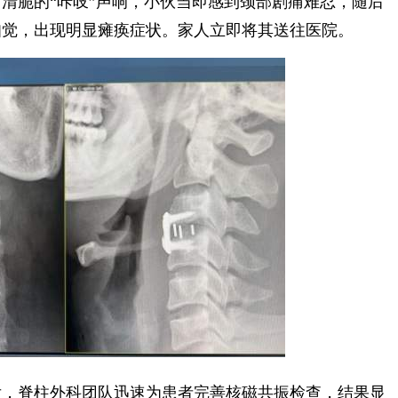
脆的“咔吱”声响，小伙当即感到颈部剧痛难忍，随后
知觉，出现明显瘫痪症状。家人立即将其送往医院。
，脊柱外科团队迅速为患者完善核磁共振检查，结果显