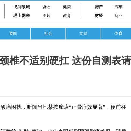
飞阅泉城
辟谣
健康
房产
汽车
理上网来
图片
教育
财经
商业
要闻
社会
文娱
体育
颈椎不适别硬扛 这份自测表
酸痛困扰，听闻当地某按摩店“正骨疗效显著”，便前往