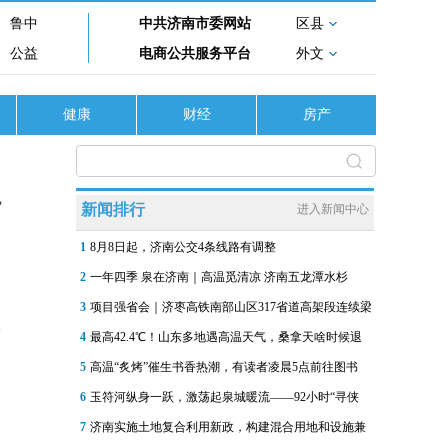
鲁中
中共济南市委网站
区县
公益
电商公共服务平台
外文
健康
财经
房产
请
新闻排行
进入新闻中心
1
8月8日起，济南公交4条线路有调整
2
一年四季 泉在济南｜高温觅清凉 济南五龙潭水杉
3
项目强省会｜济枣高铁南部山区317省道高架段连续梁
4
最高42.4℃！山东多地遇高温天气，桑拿天啥时候退
5
高温“炙烤”催生书香热潮，有读者凌晨5点前往图书
6
玉符河纵身一跃，激荡起泉城暖流——92小时“寻侠
7
济南实施土地复合利用新政，构建混合用地和设施兼