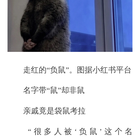
走红的“负鼠”。图据小红书平台
名字带“鼠”却非鼠
亲戚竟是袋鼠考拉
“很多人被‘负鼠’这个名