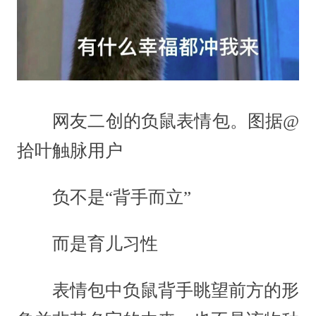
网友二创的负鼠表情包。图据@
拾叶触脉用户
负不是“背手而立”
而是育儿习性
表情包中负鼠背手眺望前方的形