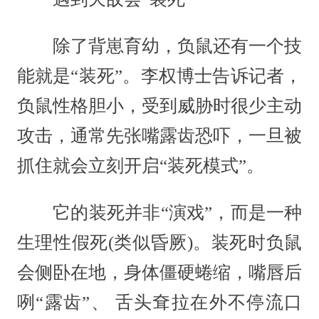
除了背崽育幼，负鼠还有一个技
能就是“装死”。李权博士告诉记者，
负鼠性格胆小，受到威胁时很少主动
攻击，通常先张嘴露齿恐吓，一旦被
抓住就会立刻开启“装死模式”。
它的装死并非“演戏”，而是一种
生理性假死(类似昏厥)。装死时负鼠
会侧卧在地，身体僵硬蜷缩，嘴唇后
咧“露齿”、 舌头耷拉在外不停流口