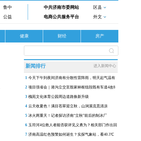
鲁中
中共济南市委网站
区县
公益
电商公共服务平台
外文
健康
财经
房产
新闻排行
进入新闻中心
1
今天下午到夜间济南有分散性雷阵雨，明天起气温有
2
项目强省会｜港沟立交至殷家林枢纽段既有车道4改8
3
槐苑文化体育公园周边道路焕新升级
4
云天收夏色！满目苍翠迎立秋，山涧溪流觅清凉
5
冰火两重天！记者探访济南“立秋”前后的制冰厂
6
玉符河4位救人者能否获评见义勇为？相关部门作出回
7
济南高温红色预警如何诞生？实探气象站，看40.3℃