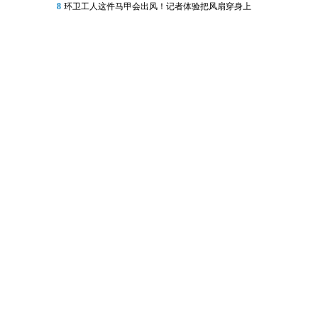
8
环卫工人这件马甲会出风！记者体验把风扇穿身上