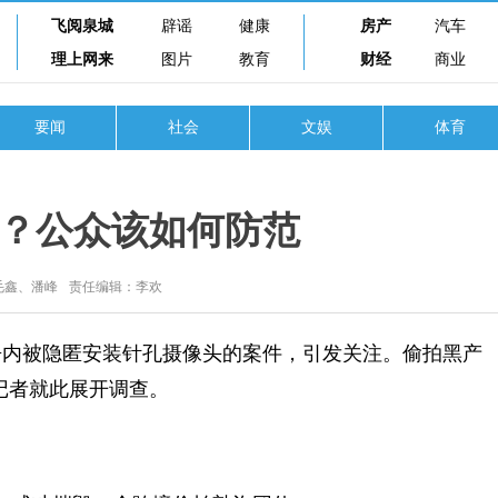
飞阅泉城
辟谣
健康
房产
汽车
理上网来
图片
教育
财经
商业
要闻
社会
文娱
体育
？公众该如何防范
毛鑫、潘峰
责任编辑：李欢
内被隐匿安装针孔摄像头的案件，引发关注。偷拍黑产
记者就此展开调查。