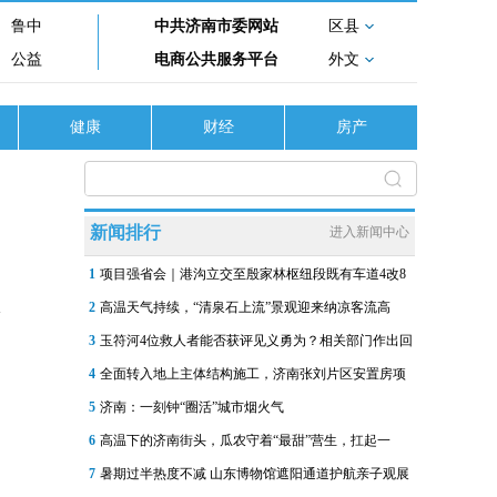
鲁中
中共济南市委网站
区县
公益
电商公共服务平台
外文
健康
财经
房产
新闻排行
进入新闻中心
1
项目强省会｜港沟立交至殷家林枢纽段既有车道4改8
2
高温天气持续，“清泉石上流”景观迎来纳凉客流高
3
玉符河4位救人者能否获评见义勇为？相关部门作出回
4
全面转入地上主体结构施工，济南张刘片区安置房项
5
济南：一刻钟“圈活”城市烟火气
6
高温下的济南街头，瓜农守着“最甜”营生，扛起一
7
暑期过半热度不减 山东博物馆遮阳通道护航亲子观展