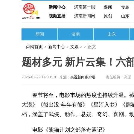
新闻中心
济南第一眼
要闻
专题
视频直播
济南新闻网
原创
山东
新闻
济南
山东
舜网首页
>
新闻中心
>
文娱
>
>
正文
题材多元 新片云集！六
2026-01-29 14:00:10 来源：
央视新闻客户端
责任编辑：高原
春节将至，电影市场的热度也持续升温。截至
大漠》《熊出没·年年有熊》《星河入梦》《熊猫
档，涵盖了武侠、动作、悬疑、奇幻、喜剧、
电影《熊猫计划之部落奇遇记》