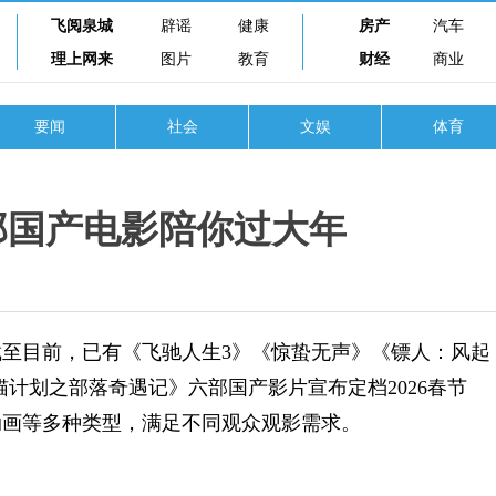
飞阅泉城
辟谣
健康
房产
汽车
理上网来
图片
教育
财经
商业
要闻
社会
文娱
体育
部国产电影陪你过大年
目前，已有《飞驰人生3》《惊蛰无声》《镖人：风起
计划之部落奇遇记》六部国产影片宣布定档2026春节
动画等多种类型，满足不同观众观影需求。