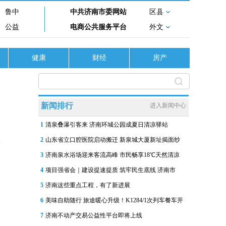
鲁中
中共济南市委网站
区县
公益
电商公共服务平台
外文
健康
财经
房产
新闻排行
进入新闻中心
1
清泉叠瀑引客来 济南环城公园成夏日清凉驿站
2
山东省立口腔医院启动搬迁 新泉城大厦新址揭面纱
3
济南泉水浴场迎来客流高峰 市民畅享18℃天然清凉
4
项目强省会｜建设提速提质 筑牢民生底线 济南市
5
济南这些重点工程，有了新进展
6
美味自助随行 旅途暖心升级！K1284/1次列车餐车开
7
济南不动产交易公益性平台即将上线