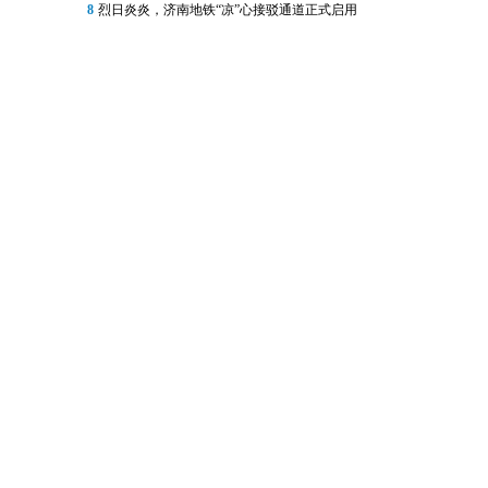
8
烈日炎炎，济南地铁“凉”心接驳通道正式启用