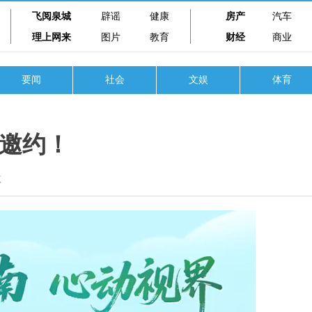
飞阅泉城
辟谣
健康
房产
汽车
理上网来
图片
教育
财经
商业
要闻
社会
文娱
体育
邀约！
原