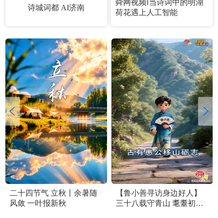
舜网视频‖当诗词中的明湖
诗城词都 AI济南
荷花遇上人工智能
二十四节气 立秋丨余暑随
【鲁小善寻访身边好人】
风敛 一叶报新秋
三十八载守青山 耄耋初心
护乡愁