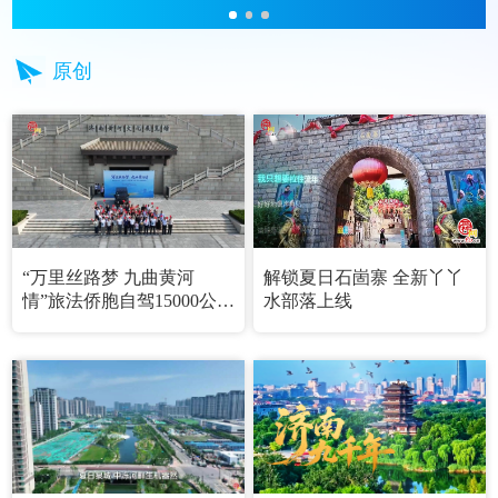
原创
“万里丝路梦 九曲黄河
解锁夏日石崮寨 全新丫丫
情”旅法侨胞自驾15000公里
水部落上线
归鲁，济南举办欢迎仪式