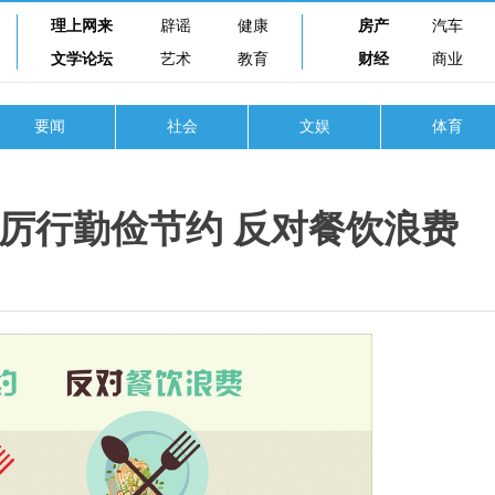
理上网来
辟谣
健康
房产
汽车
文学论坛
艺术
教育
财经
商业
要闻
社会
文娱
体育
厉行勤俭节约 反对餐饮浪费