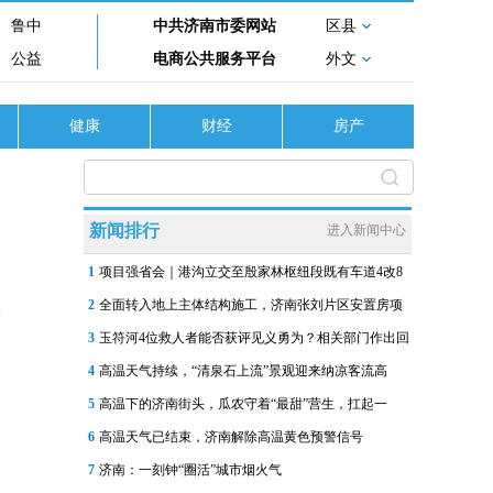
鲁中
中共济南市委网站
区县
公益
电商公共服务平台
外文
健康
财经
房产
新闻排行
进入新闻中心
1
项目强省会｜港沟立交至殷家林枢纽段既有车道4改8
2
全面转入地上主体结构施工，济南张刘片区安置房项
3
玉符河4位救人者能否获评见义勇为？相关部门作出回
4
高温天气持续，“清泉石上流”景观迎来纳凉客流高
5
高温下的济南街头，瓜农守着“最甜”营生，扛起一
6
高温天气已结束，济南解除高温黄色预警信号
7
济南：一刻钟“圈活”城市烟火气