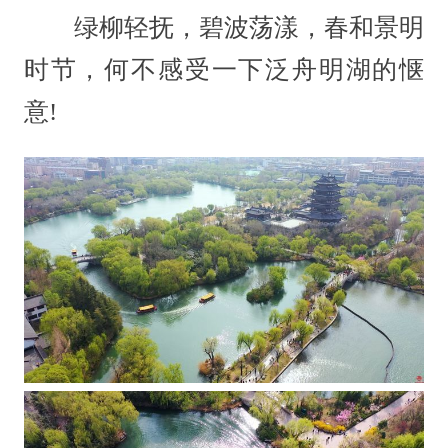
绿柳轻抚，碧波荡漾，春和景明
时节，何不感受一下泛舟明湖的惬
意!