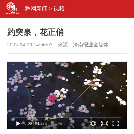
舜网新闻
>
视频
趵突泉，花正俏
2023-04-20 14:06:07 来源：
济南报业全媒体
0:00
/
04:33