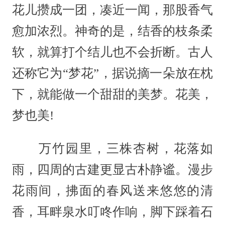
花儿攒成一团，凑近一闻，那股香气
愈加浓烈。神奇的是，结香的枝条柔
软，就算打个结儿也不会折断。古人
还称它为“梦花”，据说摘一朵放在枕
下，就能做一个甜甜的美梦。花美，
梦也美!
万竹园里，三株杏树，花落如
雨，四周的古建更显古朴静谧。漫步
花雨间，拂面的春风送来悠悠的清
香，耳畔泉水叮咚作响，脚下踩着石