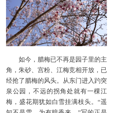
如今，腊梅已不再是园子里的主
角，朱砂、宫粉、江梅竞相开放，已
经抢了腊梅的风头。从东门进入趵突
泉公园，不远的拐角处就有一棵江
梅，盛花期犹如白雪挂满枝头。“遥
知不是雪，为有暗香来。”写的正是