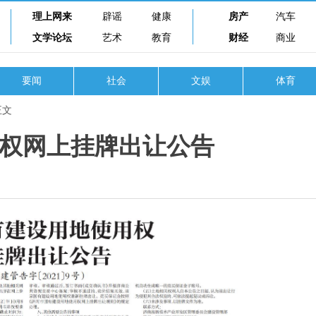
理上网来
辟谣
健康
房产
汽车
文学论坛
艺术
教育
财经
商业
要闻
社会
文娱
体育
正文
权网上挂牌出让公告