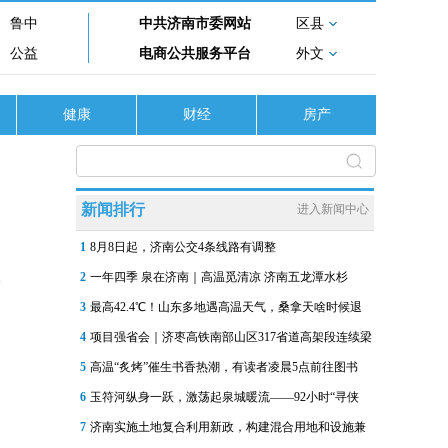
鲁中
中共济南市委网站
区县
公益
电商公共服务平台
外文
健康
财经
房产
新闻排行
进入新闻中心
1
8月8日起，济南公交4条线路有调整
2
一年四季 泉在济南｜高温觅清凉 济南五龙潭水杉
3
最高42.4℃！山东多地遇高温天气，桑拿天啥时候退
4
项目强省会｜济枣高铁南部山区317省道高架段连续梁
5
高温“炙烤”催生书香热潮，有读者凌晨5点前往图书
6
玉符河纵身一跃，激荡起泉城暖流——92小时“寻侠
7
济南实施土地复合利用新政，构建混合用地和设施兼