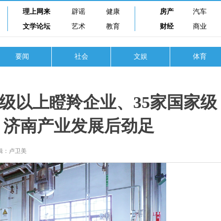
理上网来
辟谣
健康
房产
汽车
文学论坛
艺术
教育
财经
商业
要闻
社会
文娱
体育
省级以上瞪羚企业、35家国家级
 济南产业发展后劲足
辑：卢卫美