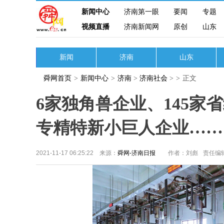
新闻中心
济南第一眼
要闻
专题
视频直播
济南新闻网
原创
山东
新闻
济南
山东
舜网首页
>
新闻中心
>
济南
>
济南社会
>
>
正文
6家独角兽企业、145家
专精特新小巨人企业……
2021-11-17 06:25:22 来源：
舜网-济南日报
作者：刘彪
责任编