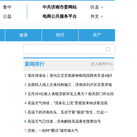
鲁中
中共济南市委网站
区县
公益
电商公共服务平台
外文
健康
财经
房产
新闻排行
进入新闻中心
1
项目强省会｜港沟立交至殷家林枢纽段既有车道4改8
2
全面转入地上主体结构施工，济南张刘片区安置房项
3
玉符河4位救人者能否获评见义勇为？相关部门作出回
4
高温天气持续，“清泉石上流”景观迎来纳凉客流高
5
高温下的济南街头，瓜农守着“最甜”营生，扛起一
6
高温天气已结束，济南解除高温黄色预警信号
7
济南：一刻钟“圈活”城市烟火气