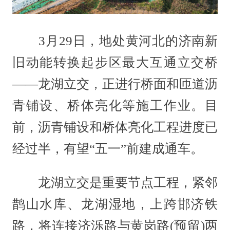
3月29日，地处黄河北的济南新
旧动能转换起步区最大互通立交桥
——龙湖立交，正进行桥面和匝道沥
青铺设、桥体亮化等施工作业。目
前，沥青铺设和桥体亮化工程进度已
经过半，有望“五一”前建成通车。
龙湖立交是重要节点工程，紧邻
鹊山水库、龙湖湿地，上跨邯济铁
路，将连接济泺路与黄岗路(预留)两