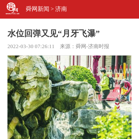
舜网新闻
>
济南
水位回弹又见“月牙飞瀑”
2022-03-30 07:26:11 来源：
舜网-济南时报