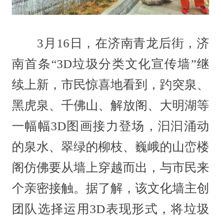
3月16日，在济南青龙后街，济
南首条“3D垃圾分类文化宣传墙”继
续上新，市民惊喜地看到，趵突泉、
黑虎泉、千佛山、解放阁、大明湖等
一幅幅3D图画接力登场，汩汩涌动
的泉水、翠绿的柳枝、巍峨的山峦楼
阁仿佛要从墙上穿越而出，与市民来
个亲密接触。据了解，该文化墙主创
团队选择运用3D表现形式，将垃圾