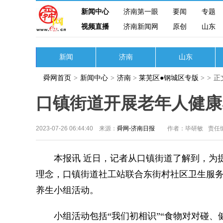
新闻中心
济南第一眼
要闻
专题
视频直播
济南新闻网
原创
山东
新闻
济南
山东
舜网首页
>
新闻中心
>
济南
>
莱芜区●钢城区专版
>
>
正
口镇街道开展老年人健康
2023-07-26 06:44:40 来源：
舜网-济南日报
作者：毕研敏
责任
本报讯 近日，记者从口镇街道了解到，为提
理念，口镇街道社工站联合东街村社区卫生服务
养生小组活动。
小组活动包括“我们初相识”“食物对对碰、健康