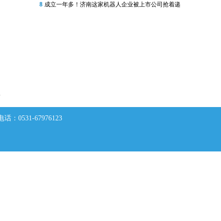
8
成立一年多！济南这家机器人企业被上市公司抢着递
敏
0531-67976123