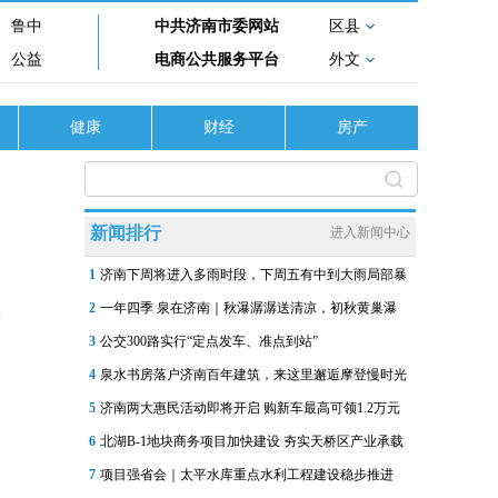
鲁中
中共济南市委网站
区县
公益
电商公共服务平台
外文
健康
财经
房产
新闻排行
进入新闻中心
1
济南下周将进入多雨时段，下周五有中到大雨局部暴
2
一年四季 泉在济南｜秋瀑潺潺送清凉，初秋黄巢瀑
3
公交300路实行“定点发车、准点到站”
4
泉水书房落户济南百年建筑，来这里邂逅摩登慢时光
5
济南两大惠民活动即将开启 购新车最高可领1.2万元
6
北湖B-1地块商务项目加快建设 夯实天桥区产业承载
7
项目强省会｜太平水库重点水利工程建设稳步推进