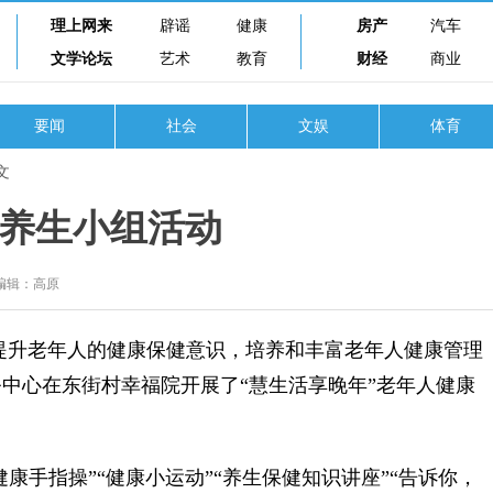
理上网来
辟谣
健康
房产
汽车
文学论坛
艺术
教育
财经
商业
要闻
社会
文娱
体育
文
养生小组活动
编辑：高原
升老年人的健康保健意识，培养和丰富老年人健康管理
中心在东街村幸福院开展了“慧生活享晚年”老年人健康
手指操”“健康小运动”“养生保健知识讲座”“告诉你，