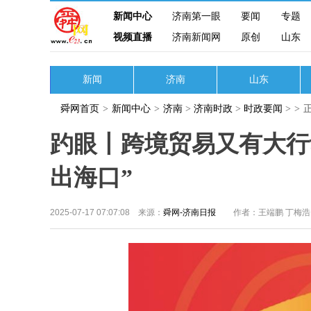
新闻中心
济南第一眼
要闻
专题
视频直播
济南新闻网
原创
山东
新闻
济南
山东
舜网首页
>
新闻中心
>
济南
>
济南时政
>
时政要闻
>
>
趵眼丨跨境贸易又有大行
出海口”
2025-07-17 07:07:08 来源：
舜网-济南日报
作者：王端鹏 丁梅浩