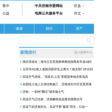
鲁中
中共济南市委网站
区县
公益
电商公共服务平台
外文
健康
财经
房产
新闻排行
进入新闻中心
1
项目强省会｜港沟立交至殷家林枢纽段既有车道4改8
2
玉符河4位救人者能否获评见义勇为？相关部门作出回
3
高温天气持续，“清泉石上流”景观迎来纳凉客流高
4
全面转入地上主体结构施工，济南张刘片区安置房项
5
济南：一刻钟“圈活”城市烟火气
6
高温天气已结束，济南解除高温黄色预警信号
7
高温下的济南街头，瓜农守着“最甜”营生，扛起一