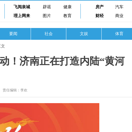
飞阅泉城
辟谣
健康
房产
汽车
理上网来
图片
教育
财经
商业
要闻
社会
文娱
体育
正文
动！济南正在打造内陆“黄河
责任编辑：李欢