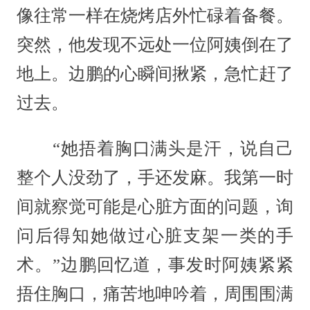
像往常一样在烧烤店外忙碌着备餐。
突然，他发现不远处一位阿姨倒在了
地上。边鹏的心瞬间揪紧，急忙赶了
过去。
“她捂着胸口满头是汗，说自己
整个人没劲了，手还发麻。我第一时
间就察觉可能是心脏方面的问题，询
问后得知她做过心脏支架一类的手
术。”边鹏回忆道，事发时阿姨紧紧
捂住胸口，痛苦地呻吟着，周围围满