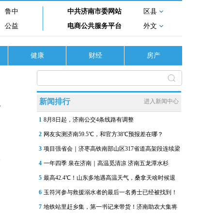
鲁中
中共济南市委网站
区县
公益
电商公共服务平台
外文
健康
财经
房产
造
新闻排行
进入新闻中心
1
8月8日起，济南公交4条线路有调整
2
网友实测济南59.5℃，和官方38℃预报差在哪？
3
项目强省会｜济枣高铁南部山区317省道高架段连续梁
4
一年四季 泉在济南｜高温觅清凉 济南五龙潭水杉
5
最高42.4℃！山东多地遇高温天气，桑拿天啥时候退
6
玉符河参与救援溺水者的最后一名勇士已经被找到！
7
地铁站里赶乡集，第一书记来带货！济南助农大集将