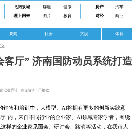
飞阅泉城
辟谣
健康
房产
汽车
理上网来
图片
教育
财经
商业
要闻
社会
文娱
体育
正文
会客厅” 济南国防动员系统打
济南记者乔诺
责任编辑：田艳敏
销售和培训中，大模型、AI将拥有更多的创新实践意
厅”内，来自不同行业的企业家、AI领域专家学者，围绕
似这样的企业家见面会、研讨会、路演等活动，在我市人