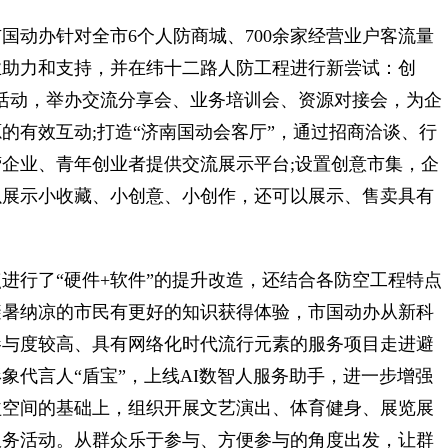
动办针对全市6个人防商城、700余家经营业户客流量
业助力和支持，并在纬十二路人防工程进行新尝试：创
建活动，举办交流分享会、业务培训会、资源对接会，为企
的有效互动;打造“济南国动会客厅”，通过招商洽谈、行
企业、青年创业者提供交流展示平台;设置创意市集，企
以展示小收藏、小创意、小创作，还可以展示、售卖具有
行了“硬件+软件”的提升改造，还结合各防空工程特点
避暑纳凉的市民有更好的知识获得体验，市国动办从新科
参与度较高、具有网络化时代流行元素的服务项目走进避
象代言人“盾宝”，上线AI数智人服务助手，进一步增强
益空间的基础上，组织开展文艺演出、体育健身、展览展
服务活动。从群众乐于参与、方便参与的角度出发，让群