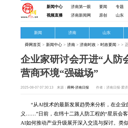
新闻中心
济南第一眼
要闻
专题
视频直播
济南新闻网
原创
山东
新闻
济南
山东
舜网首页
>
新闻中心
>
济南
>
济南时政
>
时政要闻
>
>
企业家研讨会开进“人防
营商环境“强磁场”
2025-08-07 07:30:13 来源：
舜网-济南日报
作者：济南日报·爱
“从AI技术的最新发展趋势来分析，在企业的
义……”日前，在纬十二路人防工程的“星辰会客
AI如何推动产业升级展开深入交流与探讨。类