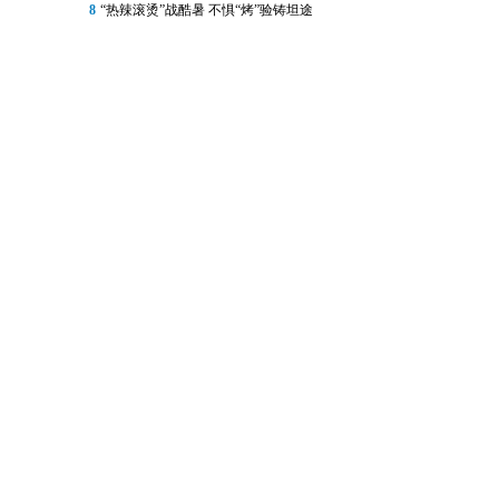
8
“热辣滚烫”战酷暑 不惧“烤”验铸坦途