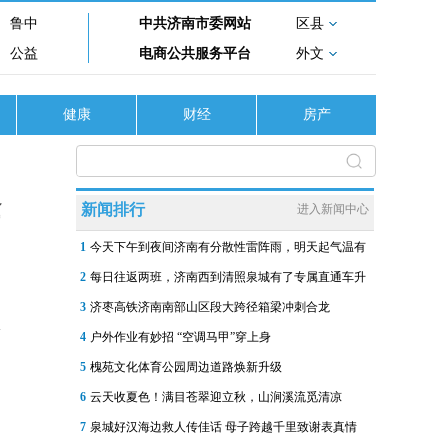
鲁中
中共济南市委网站
区县
公益
电商公共服务平台
外文
健康
财经
房产
峰
新闻排行
进入新闻中心
1
今天下午到夜间济南有分散性雷阵雨，明天起气温有
2
每日往返两班，济南西到清照泉城有了专属直通车升
3
济枣高铁济南南部山区段大跨径箱梁冲刺合龙
4
户外作业有妙招 “空调马甲”穿上身
5
槐苑文化体育公园周边道路焕新升级
6
云天收夏色！满目苍翠迎立秋，山涧溪流觅清凉
7
泉城好汉海边救人传佳话 母子跨越千里致谢表真情