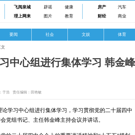
飞阅泉城
辟谣
健康
房产
汽车
理上网来
图片
教育
财经
商业
要闻
社会
文娱
体育
正文
习中心组进行集体学习 韩金
：于浩
责任编辑：田艳敏
理论学习中心组进行集体学习，学习贯彻党的二十届四中
委会党组书记、主任韩金峰主持会议并讲话。