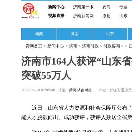
新闻中心
济南第一眼
要闻
专题
视频直播
济南新闻网
原创
山东
新闻
济南
山东
舜网首页
>
新闻中心
>
济南
>
济南时政
>
时政要闻
>
>
济南市164人获评“山东
突破55万人
2026-05-10 07:05:48 来源：
舜网-济南时报
作者：罗晓飞 通讯
近日，山东省人力资源和社会保障厅公布了202
能人才脱颖而出、成功获评，获评人数居全省