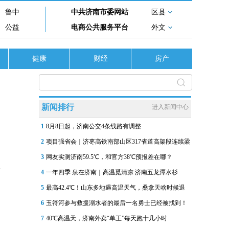
鲁中
中共济南市委网站
区县
公益
电商公共服务平台
外文
健康
财经
房产
新闻排行
进入新闻中心
1
8月8日起，济南公交4条线路有调整
2
项目强省会｜济枣高铁南部山区317省道高架段连续梁
3
网友实测济南59.5℃，和官方38℃预报差在哪？
4
一年四季 泉在济南｜高温觅清凉 济南五龙潭水杉
5
最高42.4℃！山东多地遇高温天气，桑拿天啥时候退
6
玉符河参与救援溺水者的最后一名勇士已经被找到！
7
40℃高温天，济南外卖“单王”每天跑十几小时