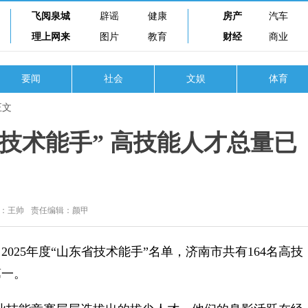
飞阅泉城
辟谣
健康
房产
汽车
理上网来
图片
教育
财经
商业
要闻
社会
文娱
体育
正文
省技术能手” 高技能人才总量已
员：王帅
责任编辑：颜甲
5年度“山东省技术能手”名单，济南市共有164名高技
第一。