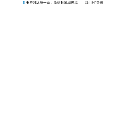
8
玉符河纵身一跃，激荡起泉城暖流——92小时“寻侠