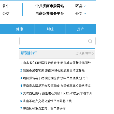
鲁中
中共济南市委网站
区县
公益
电商公共服务平台
外文
健康
财经
房产
”
新闻排行
进入新闻中心
1
山东省立口腔医院启动搬迁 新泉城大厦新址揭面纱
2
清泉叠瀑引客来 济南环城公园成夏日清凉驿站
3
项目强省会｜建设提速提质 筑牢民生底线 济南市
4
济南泉水浴场迎来客流高峰 市民畅享18℃天然清凉
5
美味自助随行 旅途暖心升级！K1284/1次列车餐车开
6
济南不动产交易公益性平台即将上线
7
济南这些重点工程，有了新进展