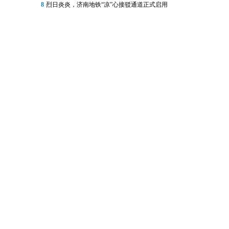
8
烈日炎炎，济南地铁“凉”心接驳通道正式启用