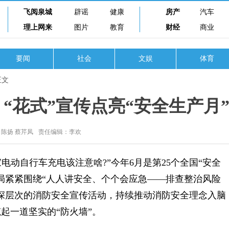
飞阅泉城
辟谣
健康
房产
汽车
理上网来
图片
教育
财经
商业
要闻
社会
文娱
体育
正文
“花式”宣传点亮“安全生产月
 陈扬 蔡芹凤
责任编辑：李欢
电动自行车充电该注意啥?”今年6月是第25个全国“安全
局紧紧围绕“人人讲安全、个个会应急——排查整治风险
深层次的消防安全宣传活动，持续推动消防安全理念入脑
起一道坚实的“防火墙”。