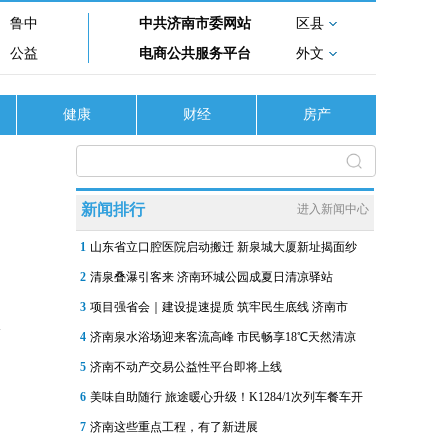
鲁中
中共济南市委网站
区县
公益
电商公共服务平台
外文
健康
财经
房产
民
新闻排行
进入新闻中心
1
山东省立口腔医院启动搬迁 新泉城大厦新址揭面纱
2
清泉叠瀑引客来 济南环城公园成夏日清凉驿站
3
项目强省会｜建设提速提质 筑牢民生底线 济南市
4
济南泉水浴场迎来客流高峰 市民畅享18℃天然清凉
启
5
济南不动产交易公益性平台即将上线
6
美味自助随行 旅途暖心升级！K1284/1次列车餐车开
7
济南这些重点工程，有了新进展