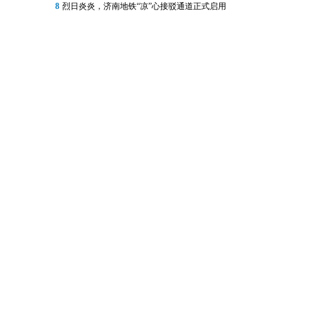
8
烈日炎炎，济南地铁“凉”心接驳通道正式启用