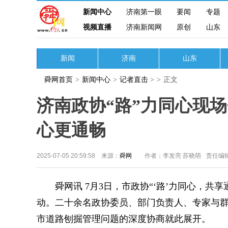
新闻中心
济南第一眼
要闻
专题
视频直播
济南新闻网
原创
山东
新闻
济南
山东
舜网首页
>
新闻中心
>
记者直击
>
>
正文
济南政协“路”力同心现场
心更通畅
2025-07-05 20:59:58 来源：
舜网
作者：李发亮 苏晓萌
责任编
舜网讯 7月3日，市政协“‘路’力同心，共
动。二十余名政协委员、部门负责人、专家与
市道路刨掘管理问题的深度协商就此展开。