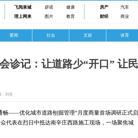
飞阅泉城
辟谣
健康
房产
汽车
理上网来
图片
教育
财经
商业
要闻
社会
文娱
体育
会诊记：让道路少“开口” 让
辑：刘克
享通畅——优化城市道路刨掘管理”月度商量首场调研正式
群众代表在烈日中抵达南辛庄西路施工现场，一场聚焦城