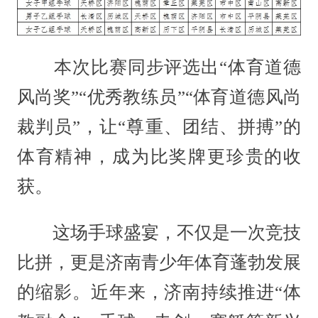
本次比赛同步评选出“体育道德
风尚奖”“优秀教练员”“体育道德风尚
裁判员”，让“尊重、团结、拼搏”的
体育精神，成为比奖牌更珍贵的收
获。
这场手球盛宴，不仅是一次竞技
比拼，更是济南青少年体育蓬勃发展
的缩影。近年来，济南持续推进“体