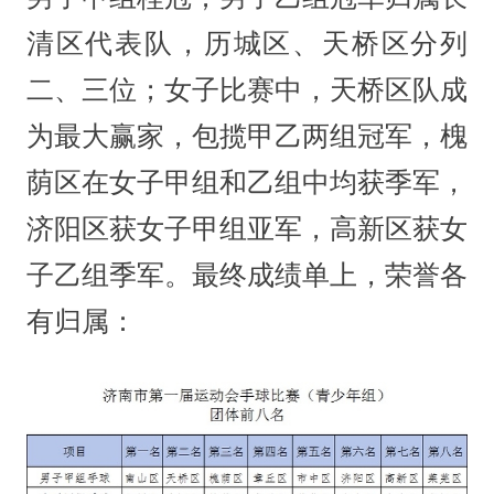
清区代表队，历城区、天桥区分列
二、三位；女子比赛中，天桥区队成
为最大赢家，包揽甲乙两组冠军，槐
荫区在女子甲组和乙组中均获季军，
济阳区获女子甲组亚军，高新区获女
子乙组季军。最终成绩单上，荣誉各
有归属：