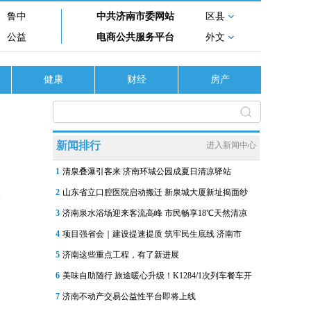
鲁中
中共济南市委网站
区县
公益
电商公共服务平台
外文
健康
财经
房产
新闻排行
进入新闻中心
1
清泉叠瀑引客来 济南环城公园成夏日清凉驿站
2
山东省立口腔医院启动搬迁 新泉城大厦新址揭面纱
3
济南泉水浴场迎来客流高峰 市民畅享18℃天然清凉
4
项目强省会｜建设提速提质 筑牢民生底线 济南市
5
济南这些重点工程，有了新进展
6
美味自助随行 旅途暖心升级！K1284/1次列车餐车开
7
济南不动产交易公益性平台即将上线