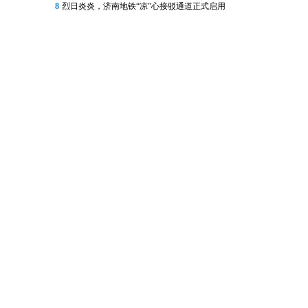
8
烈日炎炎，济南地铁“凉”心接驳通道正式启用