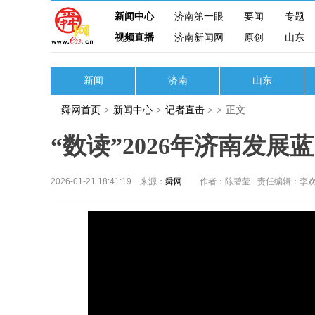
新闻中心
济南第一眼
要闻
专题
视频直播
济南新闻网
原创
山东
新闻
济南
山东
舜网首页
>
新闻中心
>
记者直击
>
>
正文
“数读”2026年济南发
2026-01-21 18:41:19 来源：
舜网
作者：陈碧莹
责任编辑：李