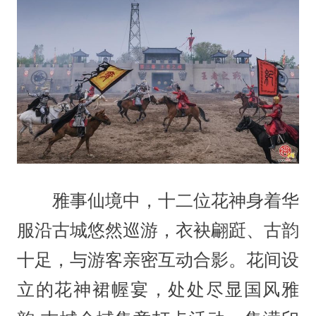
雅事仙境中，十二位花神身着华
服沿古城悠然巡游，衣袂翩跹、古韵
十足，与游客亲密互动合影。花间设
立的花神裙幄宴，处处尽显国风雅