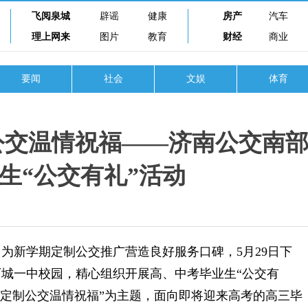
飞阅泉城
辟谣
健康
房产
汽车
理上网来
图片
教育
财经
商业
要闻
社会
文娱
体育
公交温情祝福——济南公交南
生“公交有礼”活动
新学期定制公交推广营造良好服务口碑，5月29日下
城一中校园，精心组织开展高、中考毕业生“公交有
，定制公交温情祝福”为主题，面向即将迎来高考的高三毕