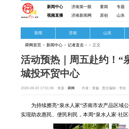
新闻中心
济南第一眼
要闻
专题
视频直播
济南新闻网
原创
山东
新闻
济南
山东
舜网首页
>
新闻中心
>
记者直击
>
>
正文
活动预热｜周五赴约！“
城投环贸中心
2026-06-03 17:01:06 来源：
舜网
作者：黄鑫
责任编辑：李欢
为持续擦亮“泉水人家”济南市农产品区域公
实现助农惠民、便民利民，本周“泉水人家·社区