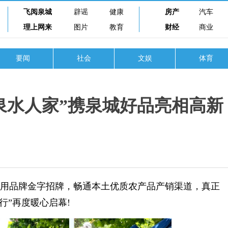
飞阅泉城
辟谣
健康
房产
汽车
理上网来
图片
教育
财经
商业
要闻
社会
文娱
体育
泉水人家”携泉城好品亮相高新
用品牌金字招牌，畅通本土优质农产品产销渠道，真正
行”再度暖心启幕!