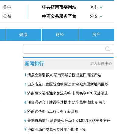
鲁中
中共济南市委网站
区县
公益
电商公共服务平台
外文
健康
财经
房产
新闻排行
进入新闻中心
1
清泉叠瀑引客来 济南环城公园成夏日清凉驿站
2
山东省立口腔医院启动搬迁 新泉城大厦新址揭面纱
3
济南泉水浴场迎来客流高峰 市民畅享18℃天然清凉
4
项目强省会｜建设提速提质 筑牢民生底线 济南市
5
济南这些重点工程，有了新进展
6
美味自助随行 旅途暖心升级！K1284/1次列车餐车开
7
济南不动产交易公益性平台即将上线