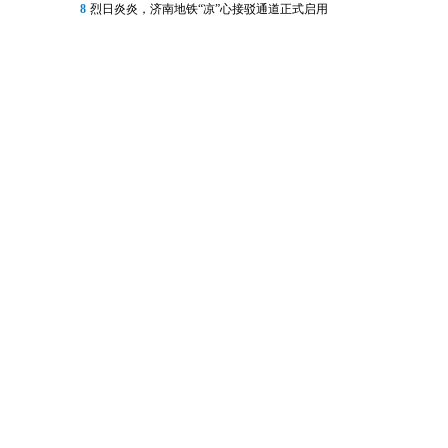
8
烈日炎炎，济南地铁“凉”心接驳通道正式启用